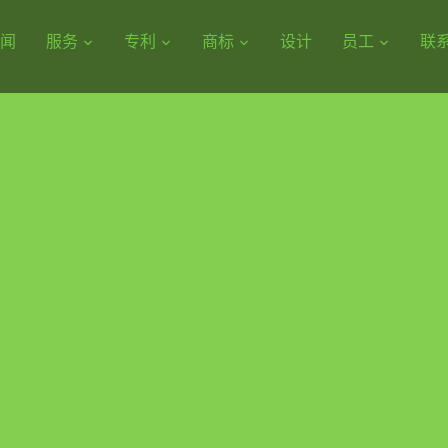
闻
服务
专利
商标
设计
员工
联